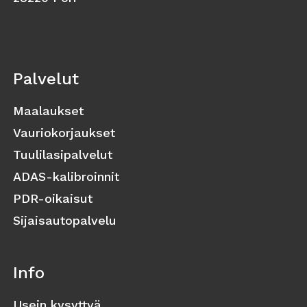
Palvelut
Maalaukset
Vauriokorjaukset
Tuulilasipalvelut
ADAS-kalibroinnit
PDR-oikaisut
Sijaisautopalvelu
Info
Usein kysyttyä