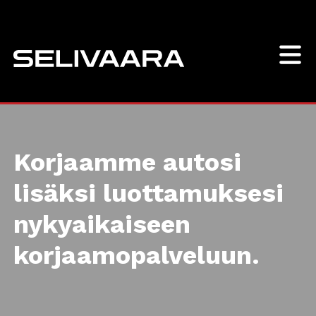
Korjaamme autosi
lisäksi luottamuksesi
nykyaikaiseen
korjaamopalveluun.