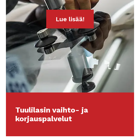
Lue lisää!
Tuulilasin vaihto- ja
korjauspalvelut